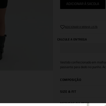
ADICIONAR À SACOLA
Vestido confeccionado em malha t
passante para dedo no punho. Ac
COMPOSIÇÃO
SIZE & FIT
MEDIDAS DA PEÇA