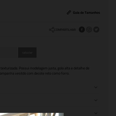
Guia de Tamanhos
COMPARTILHAR
exturizada. Possui modelagem justa, gola alta e detalhe de
ompanha vesitdo com decote reto como forro.