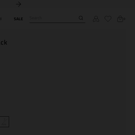
Search
I
SALE
0
ack
7
44