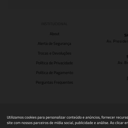
INSTITUCIONAL
About
S
Av. Preside
Alerta de Segurança
Trocas e Devoluções
Av. B
Política de Privacidade
Política de Pagamento
Perguntas Frequentes
Utilizamos cookies para personalizar conteúdo e anúncios, fornecer recur
site com nossos parceiros de mídia social, publicidade e análise. Ao clicar
C