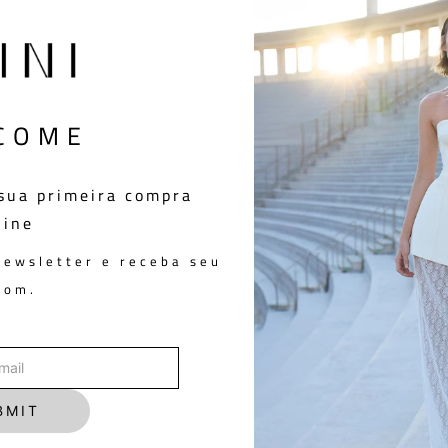
VESTIDO BEATRIZ BLACK
You May Also Like
COME
sua primeira compra
line
newsletter e receba seu
pom.
BMIT