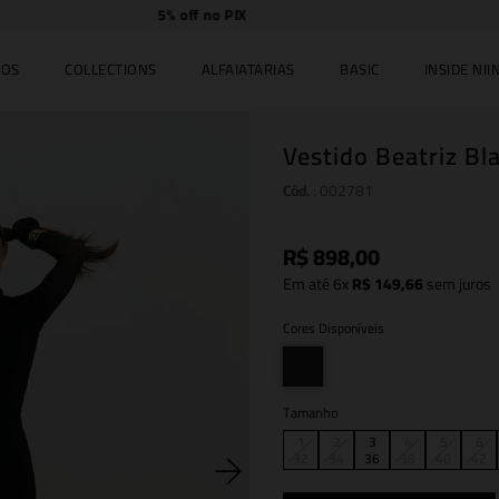
Compre
online e
retire
no JK Iguatemi.
IOS
COLLECTIONS
ALFAIATARIAS
BASIC
INSIDE NIIN
Vestido Beatriz Bl
Cód.
:
002781
R$
898
,
00
Em até
6
x
R$
149
,
66
sem juros
Cores Disponíveis
Tamanho
1
2
3
4
5
6
32
34
36
38
40
42