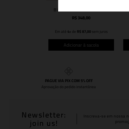
BLUSA BEATRICE BLACK
V
R$
348
,
00
Em até
4
x de
R$
87
,
00
sem juros
Adicionar à sacola
PAGUE VIA PIX COM 5% OFF
Aprovação do pedido instantânea
Newsletter:
Inscreva-se em nossa n
join us!
promoç