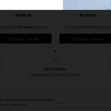
ESTIDO FERNANDA BLACK
BLUSA TULE BLACK
R$
898
,
00
R$
348
,
00
Em até
6
x de
R$
149
,
66
sem juros
Em até
4
x de
R$
87
,
00
sem juros
Adicionar à sacola
Adicionar à sacola
FRETE GRÁTIS
Entrega grátis acima de R$ 2.000,00
ewsletter para receber novidades,
ões e muito mais