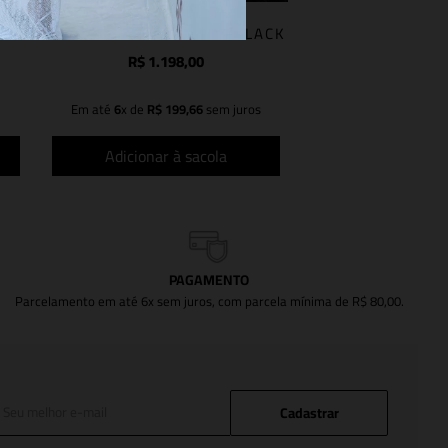
VESTIDO ANA BEATRIZ BLACK
R$
1
.
198
,
00
Em até
6
x de
R$
199
,
66
sem juros
Adicionar à sacola
PAGAMENTO
Parcelamento em até 6x sem juros, com parcela mínima de R$ 80,00.
Cadastrar