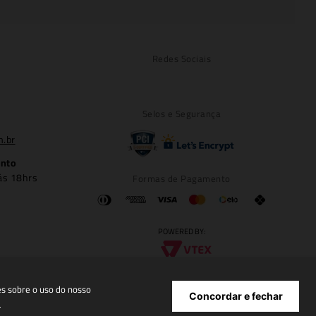
Redes Sociais
Selos e Segurança
m.br
ento
ás 18hrs
Formas de Pagamento
POWERED BY:
es sobre o uso do nosso
Concordar e fechar
e
6.