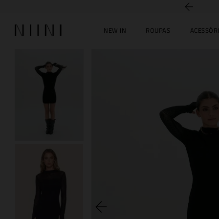
5% off no PIX
NEW IN
ROUPAS
ACESSÓR