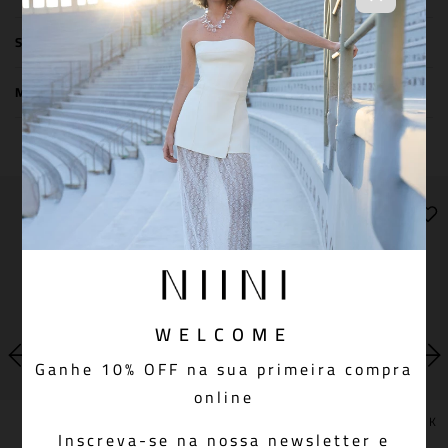
SIZE & FIT
MEDIDAS DA PEÇA
You May Also Like
WELCOME
Ganhe 10% OFF na sua primeira compra
online
BLUSA BEATRICE BLACK
VESTIDO ANA BEATRIZ BLACK
Inscreva-se na nossa newsletter e