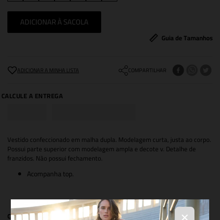
ADICIONAR À SACOLA
Guia de Tamanhos
COMPARTILHAR
Vestido confeccionado em malha dupla. Modelagem curta, justa ao corpo.
Possui parte superior com modelagem ampla e decote v. Detalhe de
franzidos. Não possui fechamento.
Acompanha top.
×
COMPOSIÇÃO