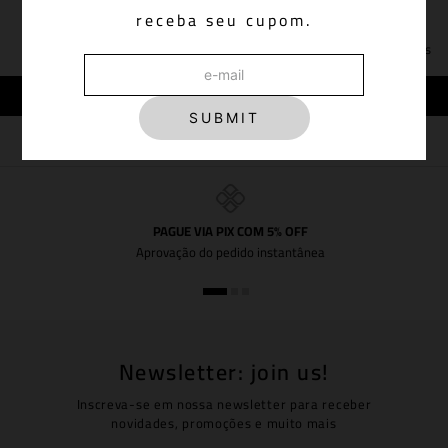
R$
348
,
00
R$
1
.
198
,
00
receba seu cupom.
Em até
4
x de
R$
87
,
00
sem juros
Em até
6
x de
R$
199
,
66
sem juros
Adicionar à sacola
Adicionar à sacola
SUBMIT
PAGUE VIA PIX COM 5% OFF
Aprovação do pedido instantânea
Newsletter: join us!
Inscreva-se em nossa newsletter para receber
novidades, promoções e muito mais