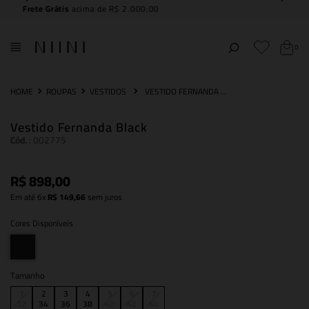
Compre e
retire na NIINI JK Iguatemi
0
ROUPAS
VESTIDOS
VESTIDO FERNANDA BLACK
Vestido Fernanda Black
Cód.
:
002775
R$
898
,
00
Em até
6
x
R$
149
,
66
sem juros
Cores Disponíveis
Tamanho
1
2
3
4
5
6
7
32
34
36
38
40
42
44