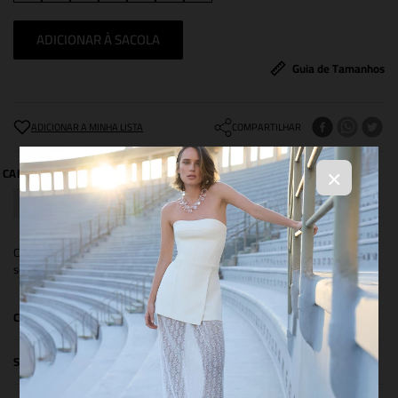
ADICIONAR À SACOLA
Guia de Tamanhos
COMPARTILHAR
×
Camiseta confeccionada em malha 100% algodão. Possui modelagem
solta, decote arredondado e manga curta.
COMPOSIÇÃO
SIZE & FIT