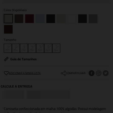
Cores Disponíveis
Tamanho
1
2
3
4
5
6
7
32
34
36
38
40
42
44
Guia de Tamanhos
COMPARTILHAR
Camiseta confeccionada em malha 100% algodão. Possui modelagem