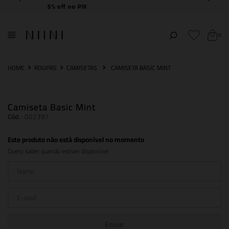
Frete Grátis
acima de R$ 2.000,00
0
ROUPAS
CAMISETAS
CAMISETA BASIC MINT
Camiseta Basic Mint
Cód.
:
002397
Este produto não está disponível no momento
Quero saber quando estiver disponível
Enviar