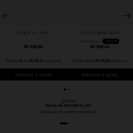
REGATA IVY MINT
BLAZER MAFE MINT
R$
1
.
998
,
00
-
70%
OFF
R$
298
,
00
R$
599
,
40
Em até
3
x de
R$
99
,
33
sem juros
Em até
6
x de
R$
99
,
90
sem juros
Adicionar à sacola
Adicionar à sacola
PAGUE VIA PIX COM 5% OFF
Aprovação do pedido instantânea