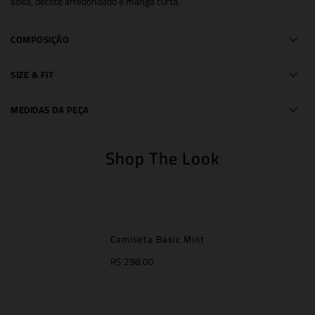
solta, decote arredondado e manga curta.
COMPOSIÇÃO
SIZE & FIT
MEDIDAS DA PEÇA
Shop The Look
Camiseta Basic Mint
R$ 298,00