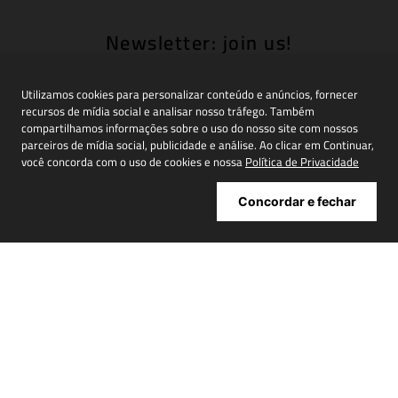
Newsletter: join us!
Inscreva-se em nossa newsletter para receber
novidades, promoções e muito mais
Utilizamos cookies para personalizar conteúdo e anúncios, fornecer
recursos de mídia social e analisar nosso tráfego. Também
compartilhamos informações sobre o uso do nosso site com nossos
parceiros de mídia social, publicidade e análise. Ao clicar em Continuar,
você concorda com o uso de cookies e nossa
Política de Privacidade
Cadastrar
Concordar e fechar
ATENDIMENTO
+
INSTITUCIONAL
+
MINHA CONTA
+