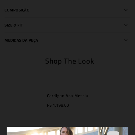
COMPOSIÇÃO
SIZE & FIT
MEDIDAS DA PEÇA
Shop The Look
Cardigan Ana Mescla
R$ 1.198,00