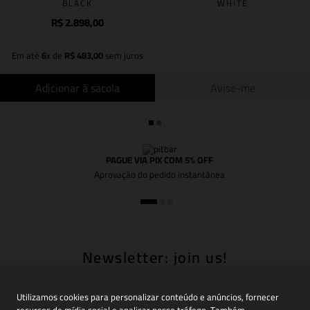
BLACK
WHITE
R$
2
.
898
,
00
Em até
6
x de
R$
483
,
00
sem juros
Adicionar à sacola
Avise-me
PAGUE VIA PIX COM 5% OFF
Aprovação do pedido instantânea
Newsletter: join us!
Inscreva-se em nossa newsletter para receber
novidades, promoções e muito mais
Utilizamos cookies para personalizar conteúdo e anúncios, fornecer