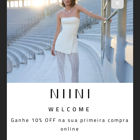
×
WELCOME
Ganhe 10% OFF na sua primeira compra
online
Short Amber Black