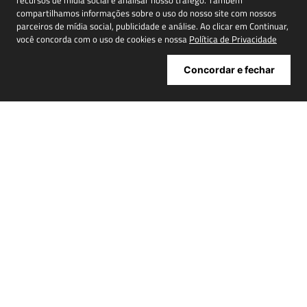
recursos de mídia social e analisar nosso tráfego. Também
compartilhamos informações sobre o uso do nosso site com nossos
parceiros de mídia social, publicidade e análise. Ao clicar em Continuar,
você concorda com o uso de cookies e nossa
Política de Privacidade
Cadastrar
Concordar e fechar
ATENDIMENTO
+
INSTITUCIONAL
+
MINHA CONTA
+
NOSSAS LOJAS
+
POWERED BY: