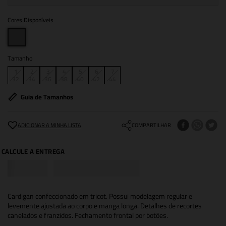
Cores Disponíveis
Tamanho
1
2
3
4
5
6
7
32
34
36
38
40
42
44
Guia de Tamanhos
COMPARTILHAR
Cardigan confeccionado em tricot. Possui modelagem regular e
levemente ajustada ao corpo e manga longa. Detalhes de recortes
canelados e franzidos. Fechamento frontal por botões.