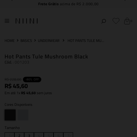
Frete Grátis
acima de R$ 2.000,00
0
BASICS
UNDERWEAR
HOT PANTS TULE MUSHROOM BLACK
Hot Pants Tule Mushroom Black
Cód.
:
001203
R$
228
,
00
-
80%
OFF
R$
45
,
60
Em até
1
x
R$
45
,
60
sem juros
Cores Disponíveis
Tamanho
1
2
3
4
5
6
7