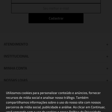
Cadastrar
ATENDIMENTO
+
INSTITUCIONAL
+
MINHA CONTA
+
NOSSAS LOJAS
+
Utilizamos cookies para personalizar conteúdo e anúncios, fornecer
recursos de mídia social e analisar nosso tráfego. Também
POWERED BY:
compartilhamos informações sobre o uso do nosso site com nossos
parceiros de mídia social, publicidade e análise. Ao clicar em Continuar,
você concorda com o uso de cookies e nossa
Política de Privacidade