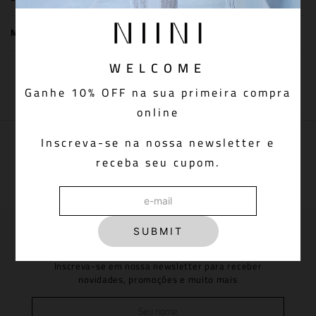
MEDIDAS DA PEÇA
WELCOME
You May Also Like
Ganhe 10% OFF na sua primeira compra
online
Inscreva-se na nossa newsletter e
PAGUE VIA PIX COM 5% OFF
Aprovação do pedido instantânea
receba seu cupom.
SUBMIT
Newsletter: join us!
Inscreva-se em nossa newsletter para receber
novidades, promoções e muito mais