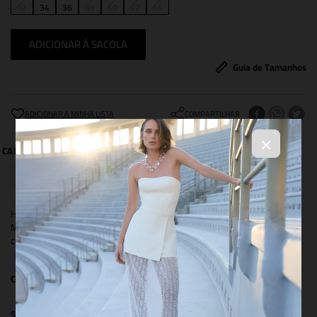
32
34
36
38
40
42
44
ADICIONAR À SACOLA
Guia de Tamanhos
COMPARTILHAR
×
Hot pants confeccionada em tecido de microfibra na estampa exclusiva
Mushroom desenhada à mão. Modelagem ampla de cintura alta, com
cava baixa.
COMPOSIÇÃO
SIZE & FIT