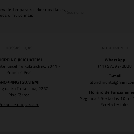
ewsletter para receber novidades,
ões e muito mais
NOSSAS LOJAS
ATENDIMENTO
HOPPING JK IGUATEMI
WhatsApp
nte Juscelino Kubitschek, 2041 -
(11) 97392-3838
Primeiro Piso
E-mail
SHOPPING IGUATEMI
atendimento@niini.co
rigadeiro Faria Lima, 2232
Horário de Funcionam
Piso Térreo
Segunda à Sexta das 10hrs 
Encontre um parceiro
Exceto feriados