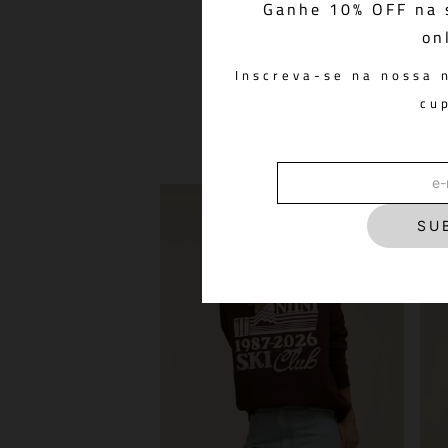
Ganhe 10% OFF na 
on
Regata Ivy Coffee
R$ 298,00
Inscreva-se na nossa 
cu
SU