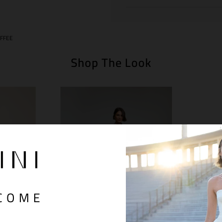
OFFEE
Shop The Look
COME
S