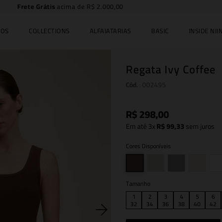
5% off no PIX
IOS
COLLECTIONS
ALFAIATARIAS
BASIC
INSIDE NIIN
Regata Ivy Coffee
Cód.
:
002495
R$
298
,
00
Em até
3
x
R$
99
,
33
sem juros
Cores Disponíveis
Tamanho
1
2
3
4
5
6
32
34
36
38
40
42