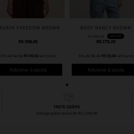
EGATA FREEDOM BROWN
BODY NANCY BROWN
R$
698
,
00
-
60%
OFF
R$
398
,
00
R$
279
,
20
Em até
4
x de
R$
99
,
50
sem juros
Em até
3
x de
R$
93
,
06
sem juros
Adicionar à sacola
Adicionar à sacola
FRETE GRÁTIS
Entrega grátis acima de R$ 2.000,00