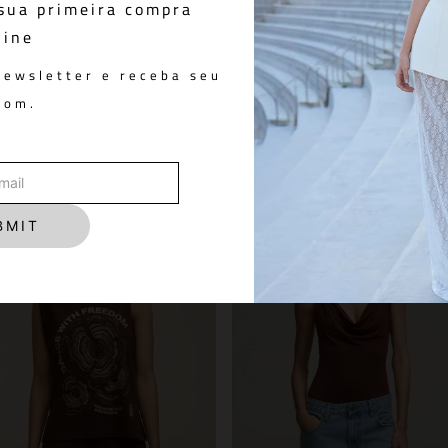
sua primeira compra
line
Calça Denim NIINI All Blue
R$ 698,00
newsletter e receba seu
pom.
You May Also Like
BMIT