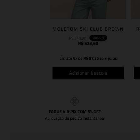
MOLETOM SKI CLUB BROWN
R
R$
748
,
00
-
30%
OFF
R$
523
,
60
Em até
6
x de
R$
87
,
26
sem juros
Adicionar à sacola
PAGUE VIA PIX COM 5% OFF
Aprovação do pedido instantânea