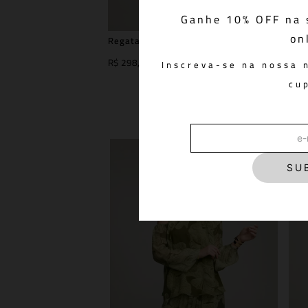
Ganhe 10% OFF na 
on
Regata Under Moss
Ca
R$ 298,00
R$
Inscreva-se na nossa 
cu
SU