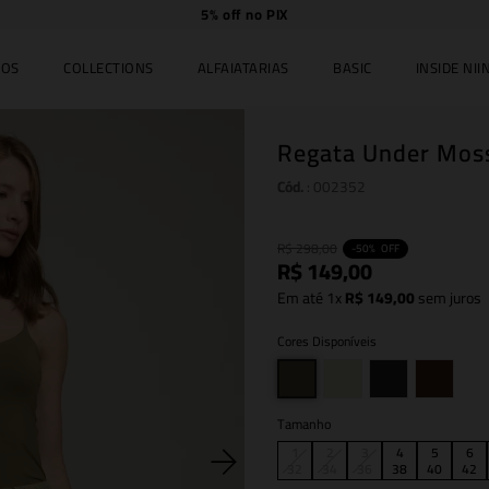
Compre
online e
retire
no JK Iguatemi.
IOS
COLLECTIONS
ALFAIATARIAS
BASIC
INSIDE NIIN
Regata Under Mos
Cód.
:
002352
R$
298
,
00
-
50%
OFF
R$
149
,
00
Em até
1
x
R$
149
,
00
sem juros
Cores Disponíveis
Tamanho
1
2
3
4
5
6
32
34
36
38
40
42