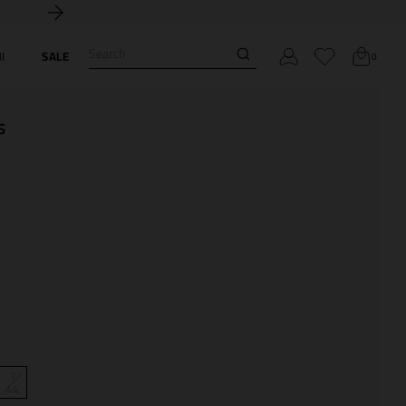
Search
I
SALE
0
s
7
44