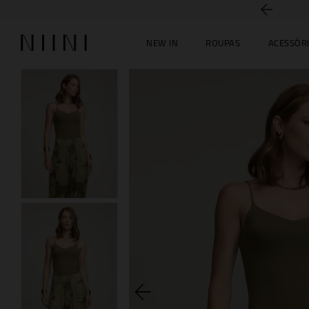
5% off no PIX
NEW IN
ROUPAS
ACESSÓR