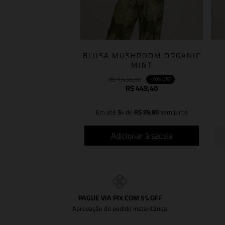
BLUSA MUSHROOM ORGANIC
MINT
R$
1
.
498
,
00
-
70%
OFF
R$
449
,
40
Em até
5
x de
R$
89
,
88
sem juros
Adicionar à sacola
PAGUE VIA PIX COM 5% OFF
Aprovação do pedido instantânea