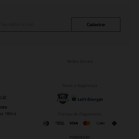
Cadastrar
Redes Sociais
Selos e Segurança
m.br
ento
ás 18hrs
Formas de Pagamento
POWERED BY: