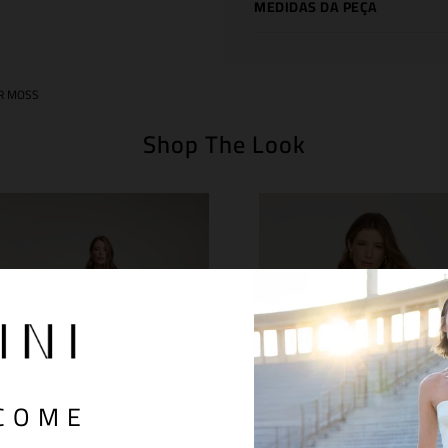
MEDIDAS DA PEÇA
R MOSS
Shop The Look
COME