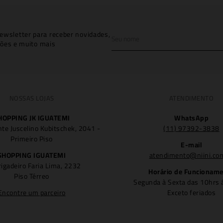
ewsletter para receber novidades,
ões e muito mais
NOSSAS LOJAS
ATENDIMENTO
HOPPING JK IGUATEMI
WhatsApp
nte Juscelino Kubitschek, 2041 -
(11) 97392-3838
Primeiro Piso
E-mail
SHOPPING IGUATEMI
atendimento@niini.co
rigadeiro Faria Lima, 2232
Horário de Funcionam
Piso Térreo
Segunda à Sexta das 10hrs 
Encontre um parceiro
Exceto feriados