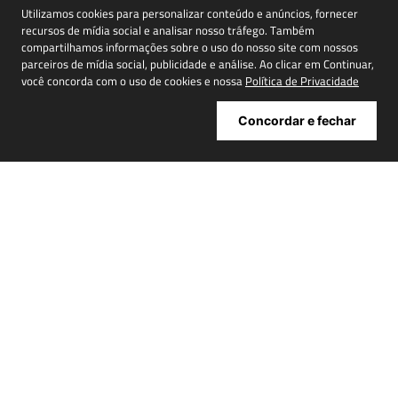
Utilizamos cookies para personalizar conteúdo e anúncios, fornecer
recursos de mídia social e analisar nosso tráfego. Também
Cadastrar
compartilhamos informações sobre o uso do nosso site com nossos
parceiros de mídia social, publicidade e análise. Ao clicar em Continuar,
você concorda com o uso de cookies e nossa
Política de Privacidade
Concordar e fechar
ATENDIMENTO
+
INSTITUCIONAL
+
MINHA CONTA
+
NOSSAS LOJAS
+
POWERED BY: