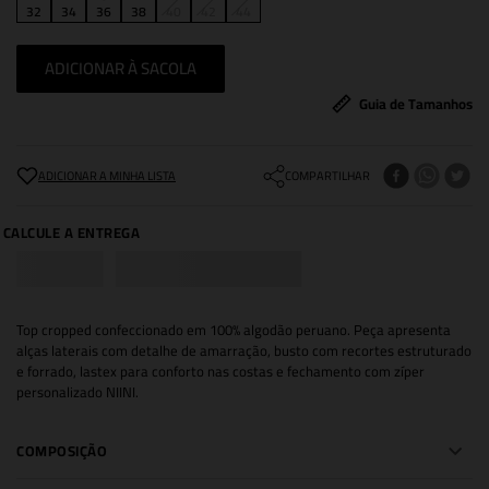
32
34
36
38
40
42
44
ADICIONAR À SACOLA
Guia de Tamanhos
COMPARTILHAR
Top cropped confeccionado em 100% algodão peruano. Peça apresenta
alças laterais com detalhe de amarração, busto com recortes estruturado
e forrado, lastex para conforto nas costas e fechamento com zíper
personalizado NIINI.
COMPOSIÇÃO