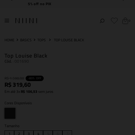
Frete Grátis
acima de R$ 2.000,00
0
BASICS
TOPS
TOP LOUISE BLACK
Top Louise Black
Cód.
:
001690
R$
1
.
598
,
00
-
80%
OFF
R$
319
,
60
Em até
3
x
R$
106
,
53
sem juros
Cores Disponíveis
Tamanho
1
2
3
4
5
6
7