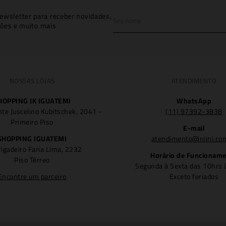
ewsletter para receber novidades,
ões e muito mais
NOSSAS LOJAS
ATENDIMENTO
HOPPING JK IGUATEMI
WhatsApp
nte Juscelino Kubitschek, 2041 -
(11) 97392-3838
Primeiro Piso
E-mail
SHOPPING IGUATEMI
atendimento@niini.co
rigadeiro Faria Lima, 2232
Horário de Funcionam
Piso Térreo
Segunda à Sexta das 10hrs 
Encontre um parceiro
Exceto feriados