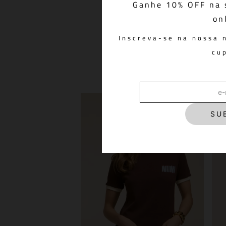
Ganhe 10% OFF na 
on
T-Shirt Four Years Bro
R$ 448,00
Inscreva-se na nossa 
cu
SU