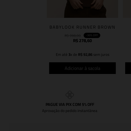
BABYLOOK RUNNER BROWN
R$
398
,
00
-
30%
OFF
R$
278
,
60
Em até
3
x de
R$
92
,
86
sem juros
Adicionar à sacola
PAGUE VIA PIX COM 5% OFF
Aprovação do pedido instantânea