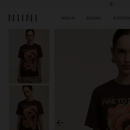
5% off no PIX
NEW IN
ROUPAS
ACESSÓR