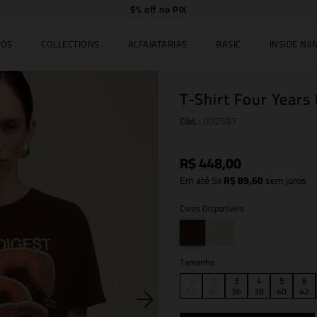
Compre
online e
retire
no JK Iguatemi.
IOS
COLLECTIONS
ALFAIATARIAS
BASIC
INSIDE NIIN
T-Shirt Four Year
Cód.
:
002587
R$
448
,
00
Em até
5
x
R$
89
,
60
sem juros
Cores Disponíveis
Tamanho
1
2
3
4
5
6
32
34
36
38
40
42