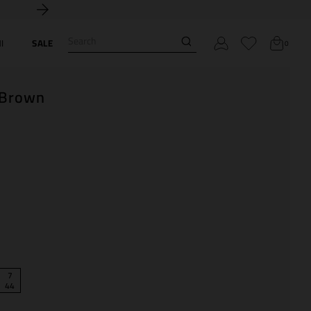
Search
I
SALE
0
s Brown
7
44