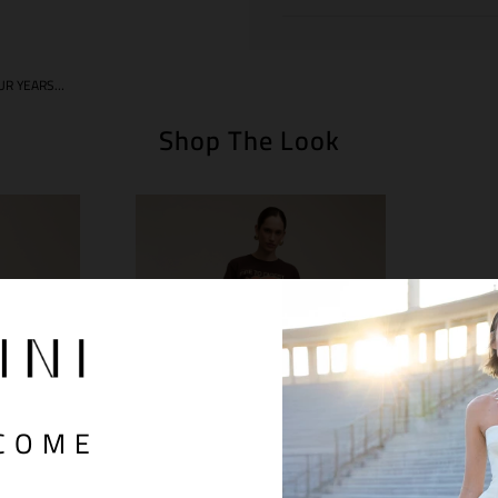
T-SHIRT FOUR YEARS BROWN
Shop The Look
COME
S