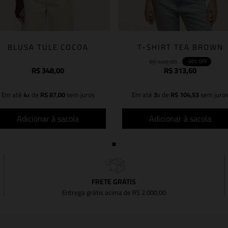
BLUSA TULE COCOA
T-SHIRT TEA BROWN
R$
448
,
00
-
30%
OFF
R$
348
,
00
R$
313
,
60
Em até
4
x de
R$
87
,
00
sem juros
Em até
3
x de
R$
104
,
53
sem juro
Adicionar à sacola
Adicionar à sacola
FRETE GRÁTIS
Entrega grátis acima de R$ 2.000,00