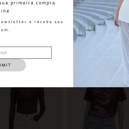
sua primeira compra
line
wn
Calça Cigarrete Mirah Beige
R$ 2.098,00
newsletter e receba seu
pom.
You May Also Like
BMIT