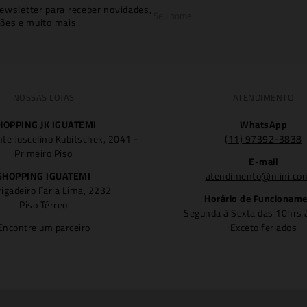
ewsletter para receber novidades,
ões e muito mais
NOSSAS LOJAS
ATENDIMENTO
HOPPING JK IGUATEMI
WhatsApp
nte Juscelino Kubitschek, 2041 -
(11) 97392-3838
Primeiro Piso
E-mail
SHOPPING IGUATEMI
atendimento@niini.co
rigadeiro Faria Lima, 2232
Horário de Funcionam
Piso Térreo
Segunda à Sexta das 10hrs 
Encontre um parceiro
Exceto feriados