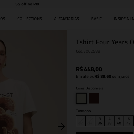
Compre
online e
retire
no JK Iguatemi.
IOS
COLLECTIONS
ALFAIATARIAS
BASIC
INSIDE NIIN
Tshirt Four Years 
Cód.
:
002588
R$
448
,
00
Em até
5
x
R$
89
,
60
sem juros
Cores Disponíveis
Tamanho
1
2
3
4
5
6
32
34
36
38
40
42