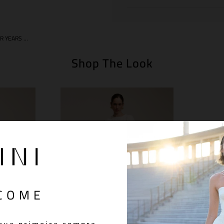
TSHIRT FOUR YEARS OFF WHITE
Shop The Look
COME
S