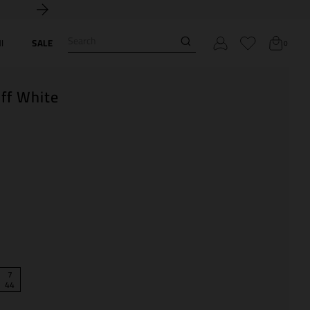
Search
I
SALE
0
Off White
7
44