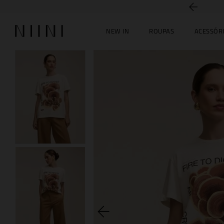
5% off no PIX
NEW IN
ROUPAS
ACESSÓR