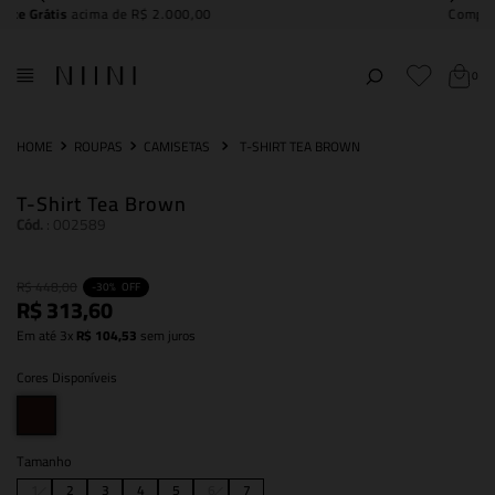
Compre e
retire na NIINI JK Iguatemi
0
ROUPAS
CAMISETAS
T-SHIRT TEA BROWN
T-Shirt Tea Brown
Cód.
:
002589
R$
448
,
00
-
30%
OFF
R$
313
,
60
Em até
3
x
R$
104
,
53
sem juros
Cores Disponíveis
Tamanho
1
2
3
4
5
6
7