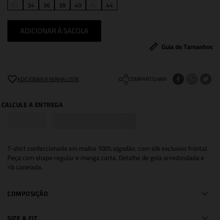
32
34
36
38
40
42
44
ADICIONAR À SACOLA
Guia de Tamanhos
COMPARTILHAR
T-shirt confeccionada em malha 100% algodão, com silk exclusivo frontal.
Peça com shape regular e manga curta. Detalhe de gola arredondada e
rib canelada.
COMPOSIÇÃO
SIZE & FIT