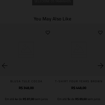
SELECIONE OS TAMANHOS
You May Also Like
BLUSA TULE COCOA
T-SHIRT FOUR YEARS BROWN
R$
348
,
00
R$
448
,
00
Em até
4
x de
R$
87
,
00
sem juros
Em até
5
x de
R$
89
,
60
sem juros