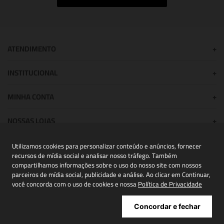
ATENDIMENTO
+
INSTITUCIONAL
+
MINHA CONTA
+
NOSSAS LOJAS
+
Utilizamos cookies para personalizar conteúdo e anúncios, fornecer
recursos de mídia social e analisar nosso tráfego. Também
POWERED BY:
compartilhamos informações sobre o uso do nosso site com nossos
parceiros de mídia social, publicidade e análise. Ao clicar em Continuar,
você concorda com o uso de cookies e nossa
Política de Privacidade
Copyright® 2026 | NIINI todos os direitos reservados - CNPJ
Concordar e fechar
43.872.451/0006-36.