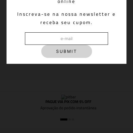
online
Inscreva-se na nossa newsletter e
PERGUNTAS FREQUENTES
receba seu cupom.
ALERTA DE SEGURANÇA
SUBMIT
PAGUE VIA PIX COM 5% OFF
Aprovação do pedido instantânea